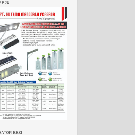
 PJU
EATOR BESI