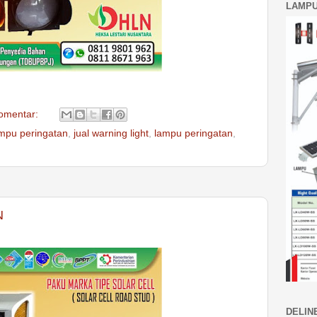
LAMPU
komentar:
ampu peringatan
,
jual warning light
,
lampu peringatan
,
N
DELIN