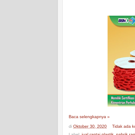
Baca selengkapnya »
di
Oktober 30, 2020
Tidak ada 
Label:
jual rantai plastik
,
pabrik ran