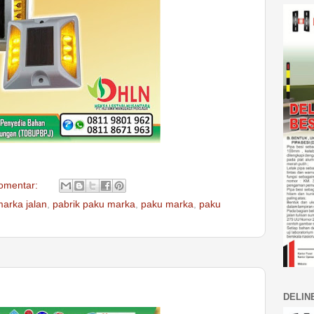
komentar:
marka jalan
,
pabrik paku marka
,
paku marka
,
paku
DELIN