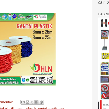
0811-
PABRI
komentar:
tai plastik
,
rantai plastik
,
rantai plastik murah