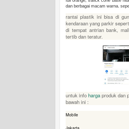
full orange, trafick cone base hit
dan berbagai macam warna. seper
rantai plastik ini bisa di g
kendaraan yang parkir sepert
di tempat antrian bank, mall
tertib dan teratur.
untuk info
harga
produk dan 
bawah ini :
Mobile
Jakarta