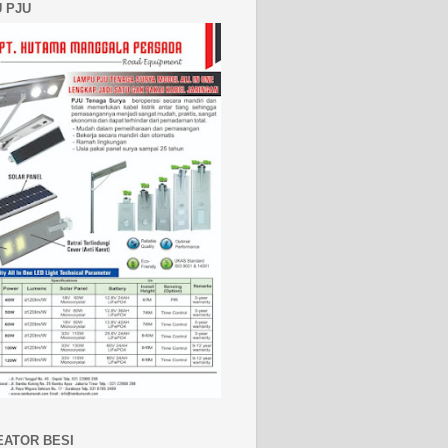
 PJU
EATOR BESI