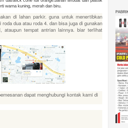
am datrafick cone full orange.bahan terbuat dari plastik
ti warna kuning, merah dan biru.
PABRI
unakan di lahan parkir. guna untuk menertibkan
i roda dua atau roda 4. dan bisa juga di gunakan
, ataupun tempat antrian lainnya. biar terlihat
pemesanan dapat menghubungi kontak kami di