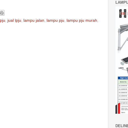
LAMPU
pju
,
jual lpju
,
lampu jalan
,
lampu pju
,
lampu pju murah
,
DELIN