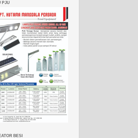
 PJU
EATOR BESI