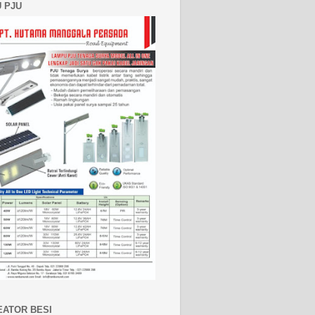
 PJU
EATOR BESI