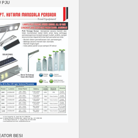
 PJU
EATOR BESI