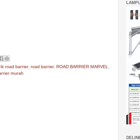
LAMPU
ik road barrier
,
road barrier
,
ROAD BARRIER MARVEL
,
arrier murah
DELIN