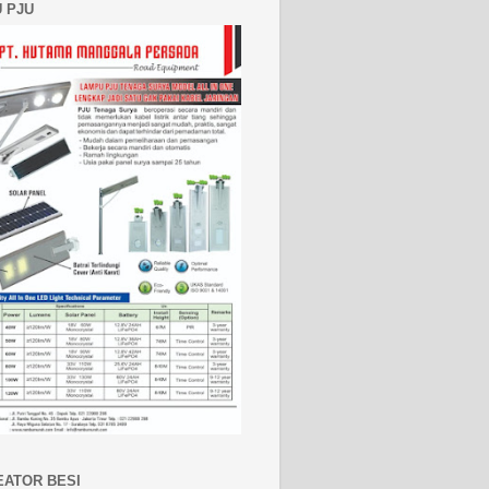
 PJU
EATOR BESI