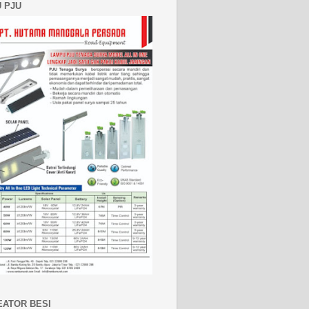
 PJU
EATOR BESI