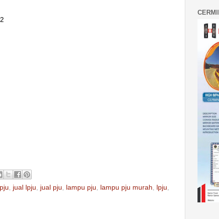
CERMI
62
pju
,
jual lpju
,
jual pju
,
lampu pju
,
lampu pju murah
,
lpju
,