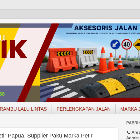
u
RAMBU LALU LINTAS
PERLENGKAPAN JALAN
MARKA 
PABRI
📞 Are
ir Papua, Supplier Paku Marka Petir
Admin 