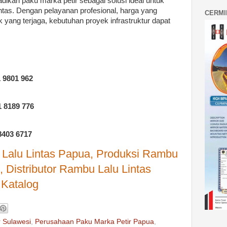
dikan paku marka petir sebagai solusi ideal untuk
ntas. Dengan pelayanan profesional, harga yang
CERMI
 yang terjaga, kebutuhan proyek infrastruktur dapat
 9801 962
1 8189 776
8403 6717
Lalu Lintas Papua, Produksi Rambu
, Distributor Rambu Lalu Lintas
Katalog
r Sulawesi
,
Perusahaan Paku Marka Petir Papua
,