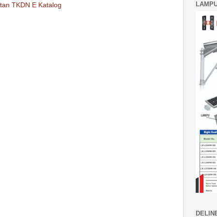
LAMPU
ntan TKDN E Katalog
DELIN