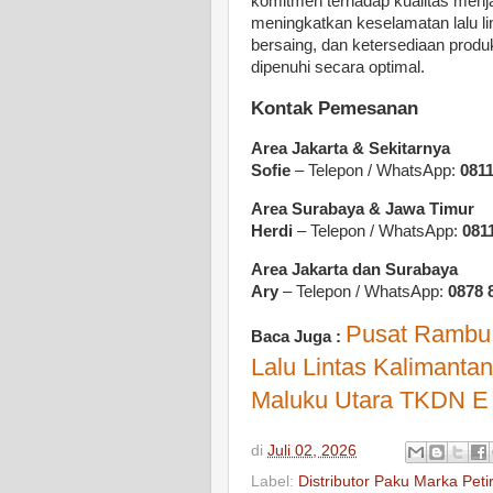
komitmen terhadap kualitas menja
meningkatkan keselamatan lalu li
bersaing, dan ketersediaan produk
dipenuhi secara optimal.
Kontak Pemesanan
Area Jakarta & Sekitarnya
Sofie
– Telepon / WhatsApp:
0811
Area Surabaya & Jawa Timur
Herdi
– Telepon / WhatsApp:
081
Area Jakarta dan Surabaya
Ary
– Telepon / WhatsApp:
0878 
Pusat Rambu 
Baca Juga :
Lalu Lintas Kalimantan
Maluku Utara TKDN E 
di
Juli 02, 2026
Label:
Distributor Paku Marka Peti