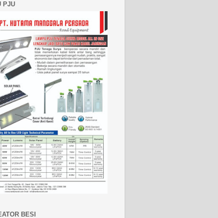
 PJU
EATOR BESI