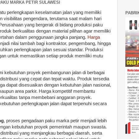
PAKU MARKA PETIR SULAWESI
atu perlengkapan keselamatan jalan yang memiliki
PABRI
 visibilitas pengendara, terutama saat malam hari
Perusahaan yang bergerak di bidang produksi paku
oduk berkualitas dengan material pilihan agar memiliki
 bertahan dalam penggunaan jangka panjang.
Harga
njadi nilai tambah bagi kontraktor, pengembang, hingga
uhkan perlengkapan jalan sesuai standar. Produksi
an untuk memastikan setiap produk memiliki mutu
ani kebutuhan proyek pembangunan jalan di berbagai
istribusi yang cepat dan tepat waktu. Produk tersedia
gga dapat disesuaikan dengan kebutuhan jalan nasional,
 maupun area parkir. Harga kompetitif membantu
rkualitas tanpa membebani anggaran proyek.
kebutuhan perlengkapan jalan dapat terpenuhi secara
og
, proses pengadaan paku marka petir menjadi lebih
dengan kebutuhan proyek pemerintah maupun swasta.
 distribusi yang menjangkau berbagai daerah, serta