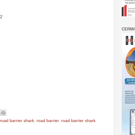
62
CERMI
 road barrier shark
,
road barrier
,
road barrier shark